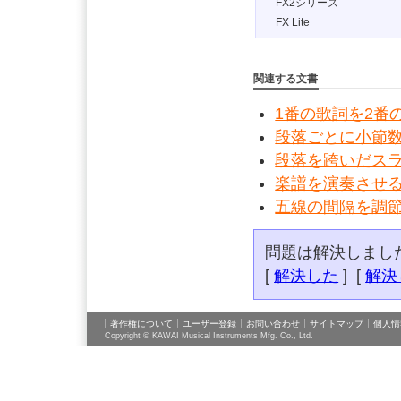
FX2シリーズ
FX Lite
関連する文書
1番の歌詞を2番
段落ごとに小節
段落を跨いだス
楽譜を演奏させ
五線の間隔を調
問題は解決しまし
[
解決した
] [
解決
著作権について
ユーザー登録
お問い合わせ
サイトマップ
個人情
Copyright © KAWAI Musical Instruments Mfg. Co., Ltd.