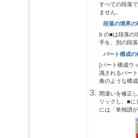
すべての段落
ません。
段落の境界の
b の
■
は段落の
手を、別の段
パート構成の
[パート構成ウ
識されるパー
奏のような構
間違いを修正し
リックし、
■
に
には「単独譜