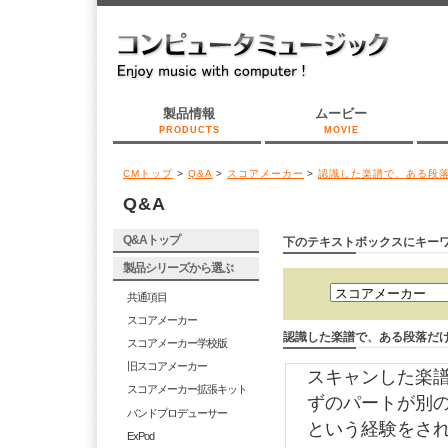
製品情報
ムービー
PRODUCTS
MOVIE
CMトップ
>
Q&A
>
スコアメーカー
>
認識した楽譜で、ある段
Q&A
Q&Aトップ
下のテキストボックスにキー
製品シリーズから選ぶ
共通項目
スコアメーカー
認識した楽譜で、ある段落だ
スコアメーカー学校版
旧スコアメーカー
スキャンした楽
スコアメーカー拡張キット
ずのパートが別
バンドプロデューサー
という経験をさ
ExPod