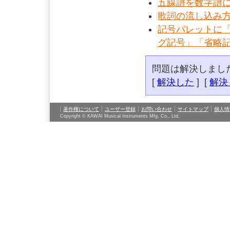
五線譜を数字譜
歌詞の流し込み
記号パレットに
グ記号」「省略
問題は解決しまし
[
解決した
] [
解決
著作権について
ユーザー登録
お問い合わせ
サイトマップ
個人情
Copyright © KAWAI Musical Instruments Mfg. Co., Ltd.