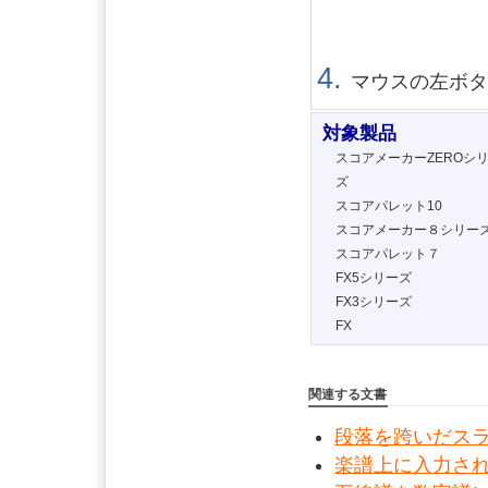
マウスの左ボ
対象製品
スコアメーカーZEROシ
ズ
スコアパレット10
スコアメーカー８シリー
スコアパレット７
FX5シリーズ
FX3シリーズ
FX
関連する文書
段落を跨いだス
楽譜上に入力さ