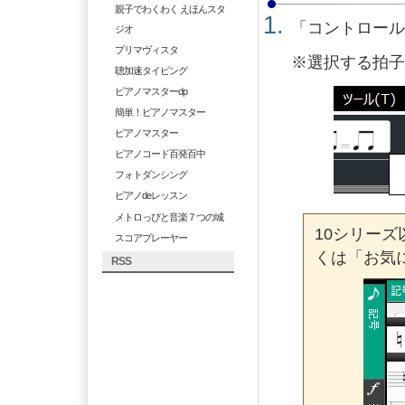
親子でわくわく えほんスタ
「コントロー
ジオ
プリマヴィスタ
※選択する拍
聴加速タイピング
ピアノマスターdp
簡単！ピアノマスター
ピアノマスター
ピアノコード百発百中
フォトダンシング
ピアノdeレッスン
メトロっぴと音楽７つの城
10シリー
スコアプレーヤー
くは「お気
RSS