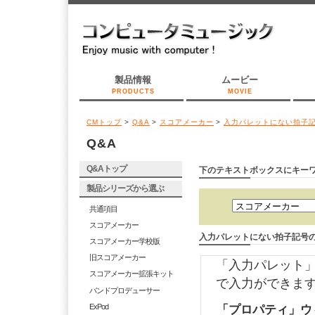
製品情報
ムービー
PRODUCTS
MOVIE
CMトップ
>
Q&A
>
スコアメーカー
>
入力パレットにない拍子
Q&A
Q&Aトップ
下のテキストボックスにキー
製品シリーズから選ぶ
共通項目
スコアメーカー
入力パレットにない拍子記号
スコアメーカー学校版
旧スコアメーカー
「入力パレット
スコアメーカー拡張キット
で入力ができま
バンドプロデューサー
ExPod
「プロパティ」ウ