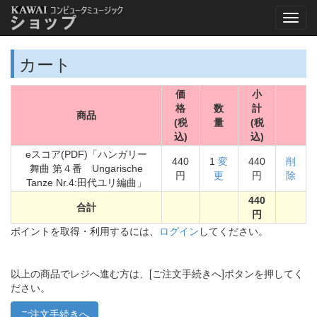
カート
価
小
格
数
計
商品
(税
量
(税
込)
込)
eスコア(PDF)「ハンガリー
440
1
変
440
削
舞曲 第４番 Ungarische
円
更
円
除
Tanze Nr.4:田代ユリ編曲」
440
合計
円
ポイントを取得・利用するには、
ログイン
してください。
以上の商品でレジへ進む方は、[ご注文手続きへ]ボタンを押してく
ださい。