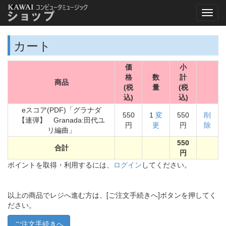
カート
価
小
格
数
計
商品
(税
量
(税
込)
込)
eスコア(PDF)「グラナダ
550
1
変
550
削
【連弾】 Granada:田代ユ
円
更
円
除
リ編曲」
550
合計
円
ポイントを取得・利用するには、
ログイン
してください。
以上の商品でレジへ進む方は、[ご注文手続きへ]ボタンを押してく
ださい。