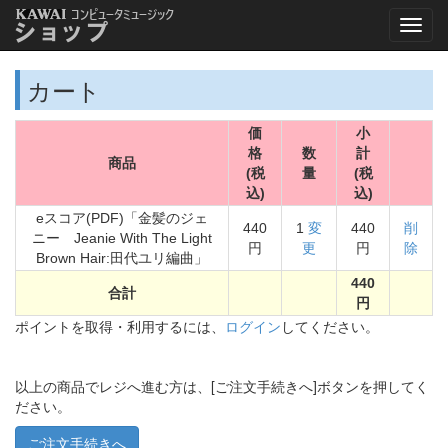
カート
価
小
格
数
計
商品
(税
量
(税
込)
込)
eスコア(PDF)「金髪のジェ
440
1
変
440
削
ニー Jeanie With The Light
円
更
円
除
Brown Hair:田代ユリ編曲」
440
合計
円
ポイントを取得・利用するには、
ログイン
してください。
以上の商品でレジへ進む方は、[ご注文手続きへ]ボタンを押してく
ださい。