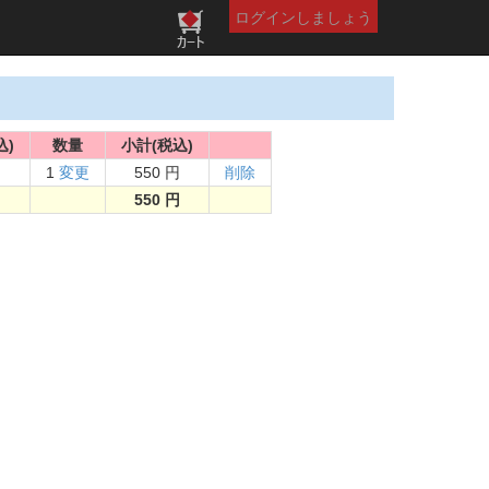
ログインしましょう
込)
数量
小計(税込)
円
1
変更
550 円
削除
550 円