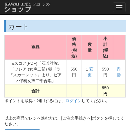
カート
価
小
格
数
計
商品
(税
量
(税
込)
込)
eスコア(PDF)「石若雅弥:
「フレア (女声二部) 朝ドラ
550
1
変
550
削
『スカーレット』より」ピア
円
更
円
除
ノ伴奏女声二部合唱」
550
合計
円
ポイントを取得・利用するには、
ログイン
してください。
以上の商品でレジへ進む方は、[ご注文手続きへ]ボタンを押してく
ださい。