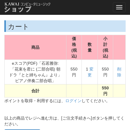
カート
価
小
格
数
計
商品
(税
量
(税
込)
込)
eスコア(PDF)「石若雅弥:
「花束を君に (二部合唱) 朝
550
1
変
550
削
ドラ『とと姉ちゃん』より」
円
更
円
除
ピアノ伴奏二部合唱」
550
合計
円
ポイントを取得・利用するには、
ログイン
してください。
以上の商品でレジへ進む方は、[ご注文手続きへ]ボタンを押してく
ださい。