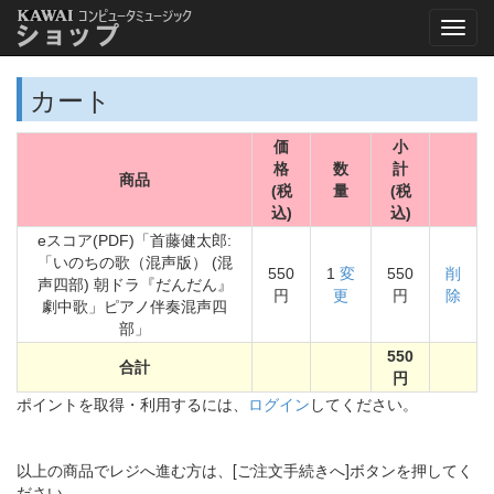
カート
価
小
格
数
計
商品
(税
量
(税
込)
込)
eスコア(PDF)「首藤健太郎:
「いのちの歌（混声版） (混
550
1
変
550
削
声四部) 朝ドラ『だんだん』
円
更
円
除
劇中歌」ピアノ伴奏混声四
部」
550
合計
円
ポイントを取得・利用するには、
ログイン
してください。
以上の商品でレジへ進む方は、[ご注文手続きへ]ボタンを押してく
ださい。