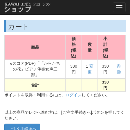
カート
価
小
格
数
計
商品
(税
量
(税
込)
込)
eスコア(PDF)「「からたち
330
1
変
330
削
の花」ピアノ伴奏女声三
円
更
円
除
部」
330
合計
円
ポイントを取得・利用するには、
ログイン
してください。
以上の商品でレジへ進む方は、[ご注文手続きへ]ボタンを押してく
ださい。