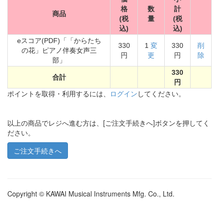
格
数
計
商品
(税
量
(税
込)
込)
eスコア(PDF)「「からたち
330
1
変
330
削
の花」ピアノ伴奏女声三
円
更
円
除
部」
330
合計
円
ポイントを取得・利用するには、
ログイン
してください。
以上の商品でレジへ進む方は、[ご注文手続きへ]ボタンを押してく
ださい。
Copyright © KAWAI Musical Instruments Mfg. Co., Ltd.