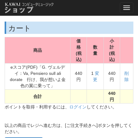
カート
価
小
格
数
計
商品
(税
量
(税
込)
込)
eスコア(PDF)「G. ヴェルデ
イ：Va, Pensiero sull ali
440
1
変
440
削
dorate 行け、我が想いよ金
円
更
円
除
色の翼に乗って」
440
合計
円
ポイントを取得・利用するには、
ログイン
してください。
以上の商品でレジへ進む方は、[ご注文手続きへ]ボタンを押してく
ださい。