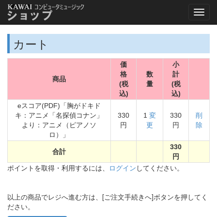
カート
価
小
格
数
計
商品
(税
量
(税
込)
込)
eスコア(PDF)「胸がドキド
キ：アニメ「名探偵コナン」
330
1
変
330
削
より：アニメ（ピアノソ
円
更
円
除
ロ）」
330
合計
円
ポイントを取得・利用するには、
ログイン
してください。
以上の商品でレジへ進む方は、[ご注文手続きへ]ボタンを押してく
ださい。