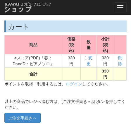
カート
価格
小計
数
商品
(税
(税
量
込)
込)
eスコア(PDF)「春：
330
1
変
330
削
DandD：ピアノソロ」
円
更
円
除
330
合計
円
ポイントを取得・利用するには、
ログイン
してください。
以上の商品でレジへ進む方は、[ご注文手続きへ]ボタンを押してく
ださい。