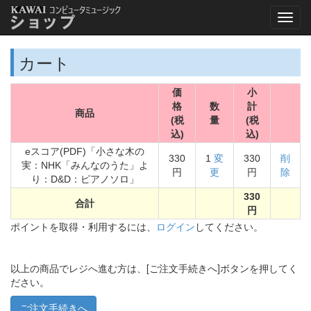
カート
価
小
格
数
計
商品
(税
量
(税
込)
込)
eスコア(PDF)「小さな木の
330
1
変
330
削
実：NHK「みんなのうた」よ
円
更
円
除
り：D&D：ピアノソロ」
330
合計
円
ポイントを取得・利用するには、
ログイン
してください。
以上の商品でレジへ進む方は、[ご注文手続きへ]ボタンを押してく
ださい。