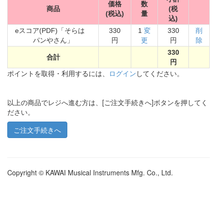
価格
数
商品
(税
(税込)
量
込)
eスコア(PDF)「そらは
330
1
変
330
削
パンやさん」
円
更
円
除
330
合計
円
ポイントを取得・利用するには、
ログイン
してください。
以上の商品でレジへ進む方は、[ご注文手続きへ]ボタンを押してく
ださい。
Copyright © KAWAI Musical Instruments Mfg. Co., Ltd.