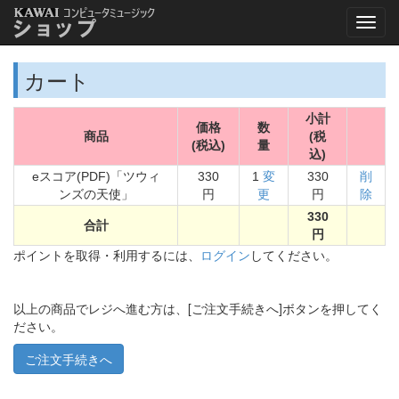
カート
小計
価格
数
商品
(税
(税込)
量
込)
eスコア(PDF)「ツウィ
330
1
変
330
削
ンズの天使」
円
更
円
除
330
合計
円
ポイントを取得・利用するには、
ログイン
してください。
以上の商品でレジへ進む方は、[ご注文手続きへ]ボタンを押してく
ださい。