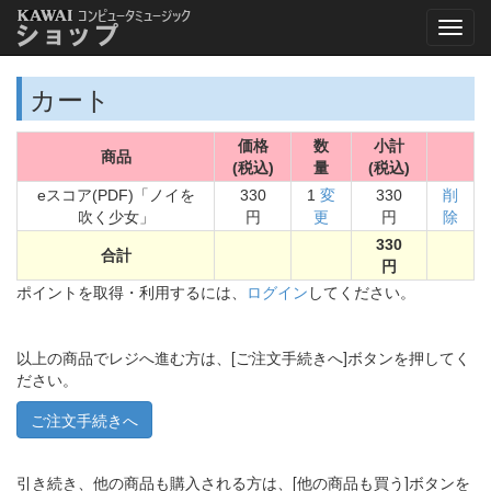
カート
価格
数
小計
商品
(税込)
量
(税込)
eスコア(PDF)「ノイを
330
1
変
330
削
吹く少女」
円
更
円
除
330
合計
円
ポイントを取得・利用するには、
ログイン
してください。
以上の商品でレジへ進む方は、[ご注文手続きへ]ボタンを押してく
ださい。
引き続き、他の商品も購入される方は、[他の商品も買う]ボタンを