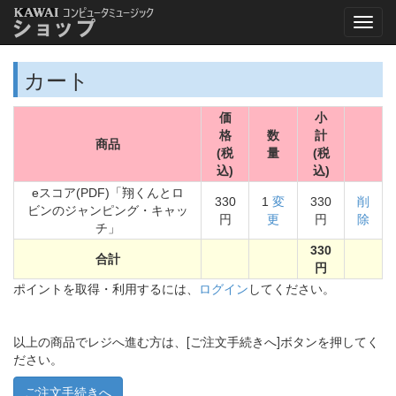
カート
価
小
格
数
計
商品
(税
量
(税
込)
込)
eスコア(PDF)「翔くんとロ
330
1
変
330
削
ビンのジャンピング・キャッ
円
更
円
除
チ」
330
合計
円
ポイントを取得・利用するには、
ログイン
してください。
以上の商品でレジへ進む方は、[ご注文手続きへ]ボタンを押してく
ださい。