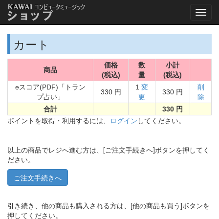
カート
価格
数
小計
商品
(税込)
量
(税込)
eスコア(PDF)「トラン
1
変
削
330 円
330 円
プ占い」
更
除
合計
330 円
ポイントを取得・利用するには、
ログイン
してください。
以上の商品でレジへ進む方は、[ご注文手続きへ]ボタンを押してく
ださい。
引き続き、他の商品も購入される方は、[他の商品も買う]ボタンを
押してください。