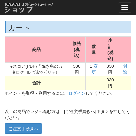
カート
小
価格
数
計
商品
(税
量
(税
込)
込)
eスコア(PDF)「焼き鳥のカ
330
1
変
330
削
タログ III.七味でピリッ!」
円
更
円
除
330
合計
円
ポイントを取得・利用するには、
ログイン
してください。
以上の商品でレジへ進む方は、[ご注文手続きへ]ボタンを押してく
ださい。