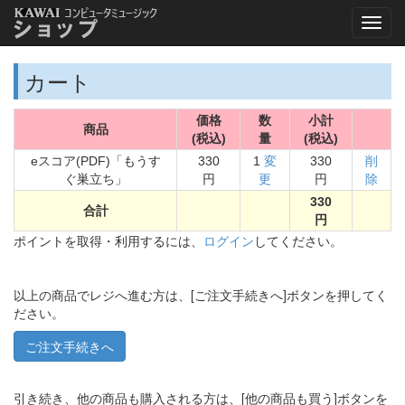
カート
価格
数
小計
商品
(税込)
量
(税込)
eスコア(PDF)「もうす
330
1
変
330
削
ぐ巣立ち」
円
更
円
除
330
合計
円
ポイントを取得・利用するには、
ログイン
してください。
以上の商品でレジへ進む方は、[ご注文手続きへ]ボタンを押してく
ださい。
引き続き、他の商品も購入される方は、[他の商品も買う]ボタンを