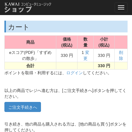
カート
価格
数
小計
商品
(税込)
量
(税込)
eスコア(PDF)「すずめ
1
変
削
330 円
330 円
の散歩」
更
除
合計
330 円
ポイントを取得・利用するには、
ログイン
してください。
以上の商品でレジへ進む方は、[ご注文手続きへ]ボタンを押してく
ださい。
引き続き、他の商品も購入される方は、[他の商品も買う]ボタンを
押してください。