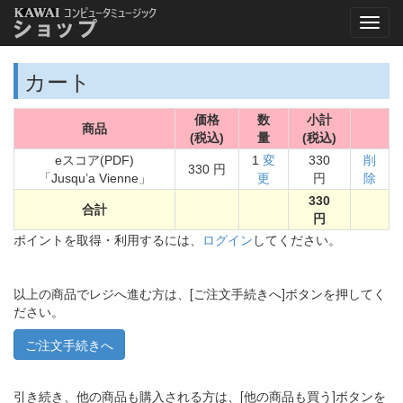
カート
価格
数
小計
商品
(税込)
量
(税込)
eスコア(PDF)
1
変
330
削
330 円
「Jusqu’a Vienne」
更
円
除
330
合計
円
ポイントを取得・利用するには、
ログイン
してください。
以上の商品でレジへ進む方は、[ご注文手続きへ]ボタンを押してく
ださい。
引き続き、他の商品も購入される方は、[他の商品も買う]ボタンを