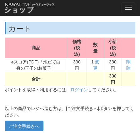
カート
価格
小計
数
商品
(税
(税
量
込)
込)
eスコア(PDF)「泡だて白
330
1
変
330
削
身の玉子のお菓子」
円
更
円
除
330
合計
円
ポイントを取得・利用するには、
ログイン
してください。
以上の商品でレジへ進む方は、[ご注文手続きへ]ボタンを押してく
ださい。