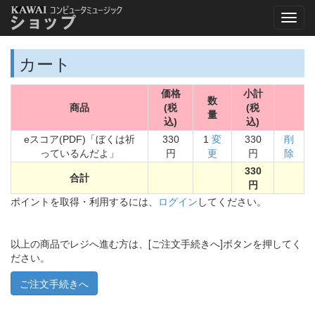
カート
価格
小計
数
商品
(税
(税
量
込)
込)
eスコア(PDF)「ぼくは祈
330
1
変
330
削
っているんだよ」
円
更
円
除
330
合計
円
ポイントを取得・利用するには、
ログイン
してください。
以上の商品でレジへ進む方は、[ご注文手続きへ]ボタンを押してく
ださい。