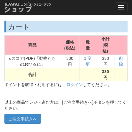
カート
小計
価格
数
商品
(税
(税込)
量
込)
eスコア(PDF)「動物たち
330
1
変
330
削
のおひるね」
円
更
円
除
330
合計
円
ポイントを取得・利用するには、
ログイン
してください。
以上の商品でレジへ進む方は、[ご注文手続きへ]ボタンを押してく
ださい。