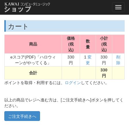
カート
価格
小計
数
商品
(税
(税
量
込)
込)
eスコア(PDF)「ハロウィ
330
1
変
330
削
ーンがやってくる」
円
更
円
除
330
合計
円
ポイントを取得・利用するには、
ログイン
してください。
以上の商品でレジへ進む方は、[ご注文手続きへ]ボタンを押してく
ださい。