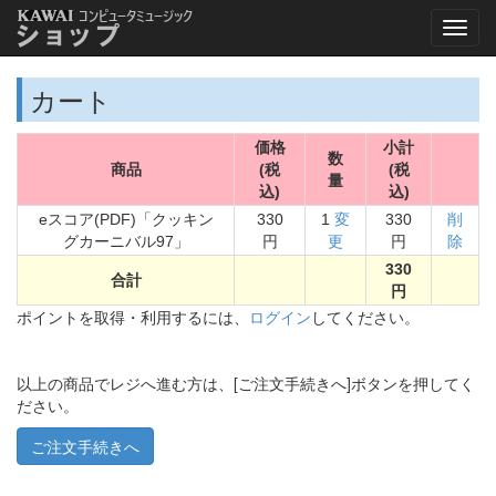
カート
価格
小計
数
商品
(税
(税
量
込)
込)
eスコア(PDF)「クッキン
330
1
変
330
削
グカーニバル97」
円
更
円
除
330
合計
円
ポイントを取得・利用するには、
ログイン
してください。
以上の商品でレジへ進む方は、[ご注文手続きへ]ボタンを押してく
ださい。