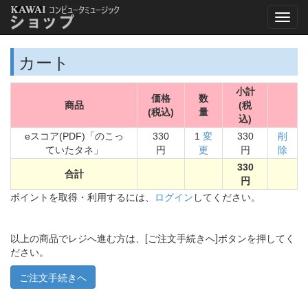
カート
小計
価格
数
商品
(税
(税込)
量
込)
eスコア(PDF)「のこっ
330
1
変
330
削
ていたタネ」
円
更
円
除
330
合計
円
ポイントを取得・利用するには、
ログイン
してください。
以上の商品でレジへ進む方は、[ご注文手続きへ]ボタンを押してく
ださい。