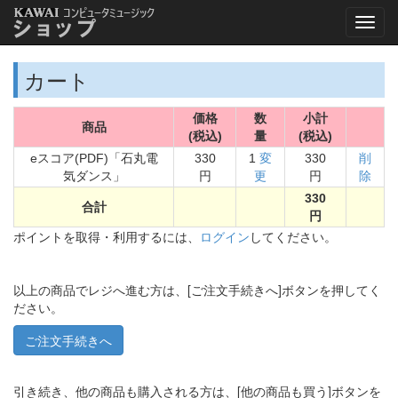
カート
価格
数
小計
商品
(税込)
量
(税込)
eスコア(PDF)「石丸電
330
1
変
330
削
気ダンス」
円
更
円
除
330
合計
円
ポイントを取得・利用するには、
ログイン
してください。
以上の商品でレジへ進む方は、[ご注文手続きへ]ボタンを押してく
ださい。
引き続き、他の商品も購入される方は、[他の商品も買う]ボタンを