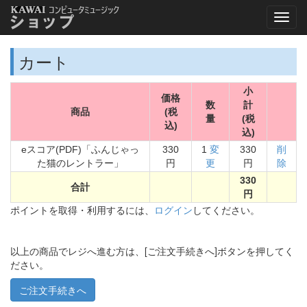
カート
小
価格
数
計
商品
(税
量
(税
込)
込)
eスコア(PDF)「ふんじゃっ
330
1
変
330
削
た猫のレントラー」
円
更
円
除
330
合計
円
ポイントを取得・利用するには、
ログイン
してください。
以上の商品でレジへ進む方は、[ご注文手続きへ]ボタンを押してく
ださい。