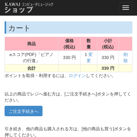
カート
価格
数
小計
商品
(税込)
量
(税込)
eスコア(PDF)「ピアノ
1
変
削
330 円
330 円
の行進」
更
除
合計
330 円
ポイントを取得・利用するには、
ログイン
してください。
以上の商品でレジへ進む方は、[ご注文手続きへ]ボタンを押してく
ださい。
引き続き、他の商品も購入される方は、[他の商品も買う]ボタンを
押してください。