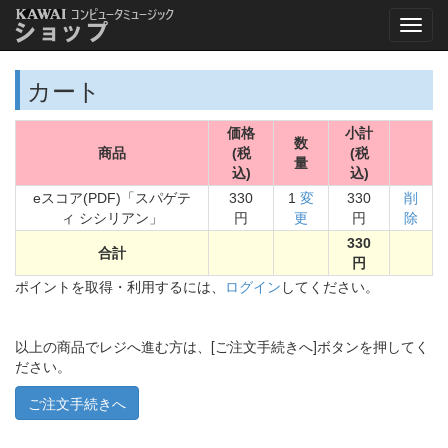
カート
価格
小計
数
商品
(税
(税
量
込)
込)
eスコア(PDF)「スパゲテ
330
1
変
330
削
ィ シシリアン」
円
更
円
除
330
合計
円
ポイントを取得・利用するには、
ログイン
してください。
以上の商品でレジへ進む方は、[ご注文手続きへ]ボタンを押してく
ださい。