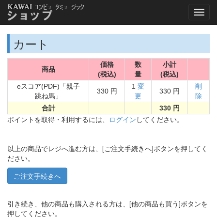
カート
価格
数
小計
商品
(税込)
量
(税込)
eスコア(PDF)「親子
1
変
削
330 円
330 円
跳ね馬」
更
除
合計
330 円
ポイントを取得・利用するには、
ログイン
してください。
以上の商品でレジへ進む方は、[ご注文手続きへ]ボタンを押してく
ださい。
引き続き、他の商品も購入される方は、[他の商品も買う]ボタンを
押してください。