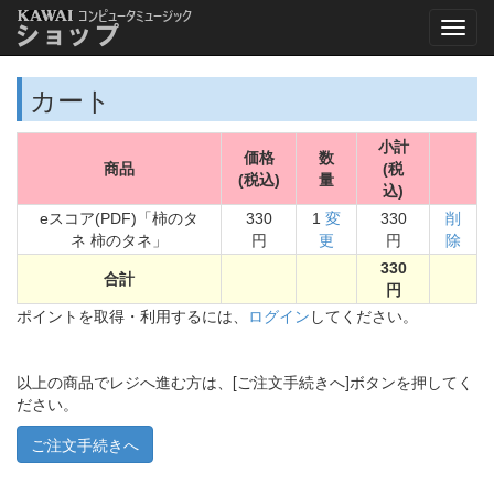
カート
小計
価格
数
商品
(税
(税込)
量
込)
eスコア(PDF)「柿のタ
330
1
変
330
削
ネ 柿のタネ」
円
更
円
除
330
合計
円
ポイントを取得・利用するには、
ログイン
してください。
以上の商品でレジへ進む方は、[ご注文手続きへ]ボタンを押してく
ださい。