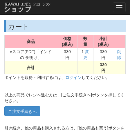
カート
価格
数
小計
商品
(税込)
量
(税込)
eスコア(PDF)「インド
330
1
変
330
削
の 夜明け」
円
更
円
除
330
合計
円
ポイントを取得・利用するには、
ログイン
してください。
以上の商品でレジへ進む方は、[ご注文手続きへ]ボタンを押してく
ださい。
引き続き、他の商品も購入される方は、[他の商品も買う]ボタンを