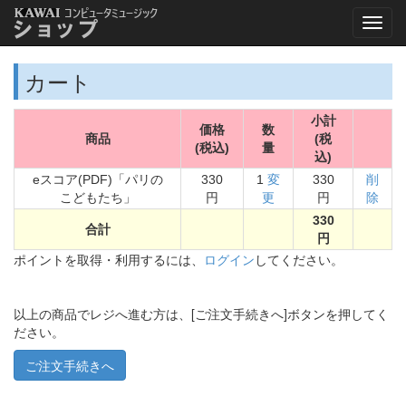
カート
小計
価格
数
商品
(税
(税込)
量
込)
eスコア(PDF)「パリの
330
1
変
330
削
こどもたち」
円
更
円
除
330
合計
円
ポイントを取得・利用するには、
ログイン
してください。
以上の商品でレジへ進む方は、[ご注文手続きへ]ボタンを押してく
ださい。