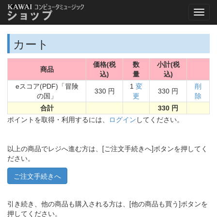
カート
価格(税
数
小計(税
商品
込)
量
込)
eスコア(PDF)「冒険
1
変
削
330 円
330 円
の国」
更
除
合計
330 円
ポイントを取得・利用するには、
ログイン
してください。
以上の商品でレジへ進む方は、[ご注文手続きへ]ボタンを押してく
ださい。
引き続き、他の商品も購入される方は、[他の商品も買う]ボタンを
押してください。