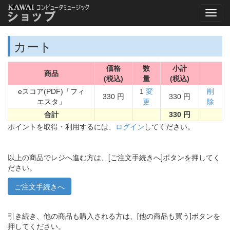
カート
価格
数
小計
商品
(税込)
量
(税込)
eスコア(PDF)「フィ
1
変
削
330 円
330 円
エスタ」
更
除
合計
330 円
ポイントを取得・利用するには、
ログイン
してください。
以上の商品でレジへ進む方は、[ご注文手続きへ]ボタンを押してく
ださい。
引き続き、他の商品も購入される方は、[他の商品も買う]ボタンを
押してください。