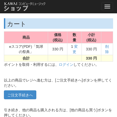
カート
価格
数
小計
商品
(税込)
量
(税込)
eスコア(PDF)「気球
1
変
削
330 円
330 円
の祭典」
更
除
合計
330 円
ポイントを取得・利用するには、
ログイン
してください。
以上の商品でレジへ進む方は、[ご注文手続きへ]ボタンを押してく
ださい。
引き続き、他の商品も購入される方は、[他の商品も買う]ボタンを
押してください。