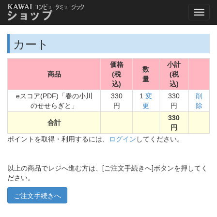
カート
価格
小計
数
商品
(税
(税
量
込)
込)
eスコア(PDF)「春の小川
330
1
変
330
削
のせせらぎと」
円
更
円
除
330
合計
円
ポイントを取得・利用するには、
ログイン
してください。
以上の商品でレジへ進む方は、[ご注文手続きへ]ボタンを押してく
ださい。