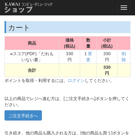
カート
価格
数
小計
商品
(税込)
量
(税込)
eスコア(PDF)「だれも
330
1
変
330
削
いない夏」
円
更
円
除
330
合計
円
ポイントを取得・利用するには、
ログイン
してください。
以上の商品でレジへ進む方は、[ご注文手続きへ]ボタンを押してく
ださい。
引き続き、他の商品も購入される方は、[他の商品も買う]ボタンを