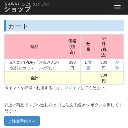
カート
小
価格
数
計
商品
(税
量
(税
込)
込)
eスコア(PDF)「お母さんの
330
1
変
330
削
笑顔とカッスーレの匂い」
円
更
円
除
330
合計
円
ポイントを取得・利用するには、
ログイン
してください。
以上の商品でレジへ進む方は、[ご注文手続きへ]ボタンを押してく
ださい。