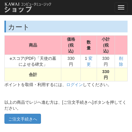
カート
価格
小計
数
商品
(税
(税
量
込)
込)
eスコア(PDF)「天使の墓
330
1
変
330
削
によせる碑文」
円
更
円
除
330
合計
円
ポイントを取得・利用するには、
ログイン
してください。
以上の商品でレジへ進む方は、[ご注文手続きへ]ボタンを押してく
ださい。