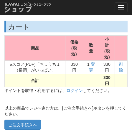
カート
小
価格
数
計
商品
(税
量
(税
込)
込)
eスコア(PDF)「ちょうちょ
330
1
変
330
削
（長調）がいっぱい」
円
更
円
除
330
合計
円
ポイントを取得・利用するには、
ログイン
してください。
以上の商品でレジへ進む方は、[ご注文手続きへ]ボタンを押してく
ださい。