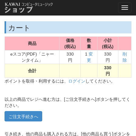
カート
価格
数
小計
商品
(税込)
量
(税込)
eスコア(PDF)「ニャー
330
1
変
330
削
ンタイム」
円
更
円
除
330
合計
円
ポイントを取得・利用するには、
ログイン
してください。
以上の商品でレジへ進む方は、[ご注文手続きへ]ボタンを押してく
ださい。
引き続き、他の商品も購入される方は、[他の商品も買う]ボタンを