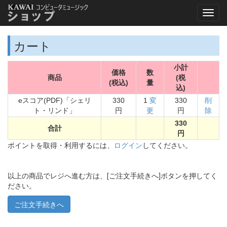
カート
小計
価格
数
商品
(税
(税込)
量
込)
eスコア(PDF)「シェリ
330
1
変
330
削
ト・リンド」
円
更
円
除
330
合計
円
ポイントを取得・利用するには、
ログイン
してください。
以上の商品でレジへ進む方は、[ご注文手続きへ]ボタンを押してく
ださい。