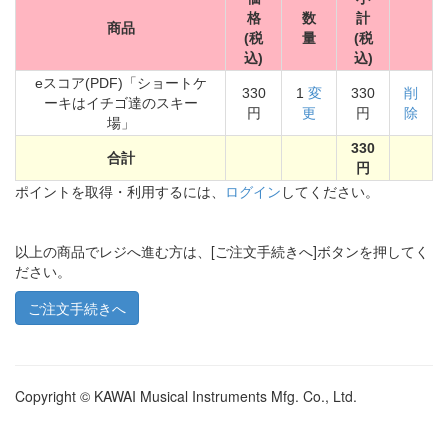
格
数
計
商品
(税
量
(税
込)
込)
eスコア(PDF)「ショートケ
330
1
変
330
削
ーキはイチゴ達のスキー
円
更
円
除
場」
330
合計
円
ポイントを取得・利用するには、
ログイン
してください。
以上の商品でレジへ進む方は、[ご注文手続きへ]ボタンを押してく
ださい。
Copyright © KAWAI Musical Instruments Mfg. Co., Ltd.