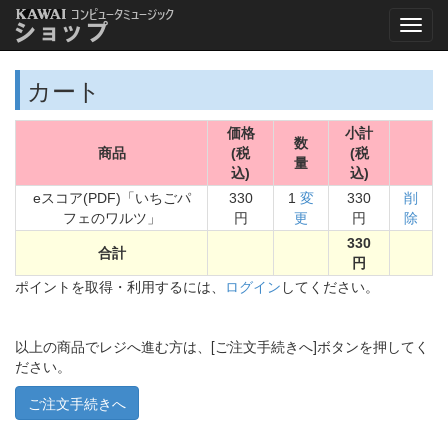
カート
価格
小計
数
商品
(税
(税
量
込)
込)
eスコア(PDF)「いちごパ
330
1
変
330
削
フェのワルツ」
円
更
円
除
330
合計
円
ポイントを取得・利用するには、
ログイン
してください。
以上の商品でレジへ進む方は、[ご注文手続きへ]ボタンを押してく
ださい。